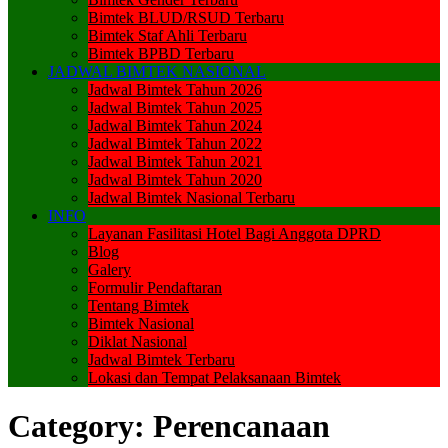
Bimtek BLUD/RSUD Terbaru
Bimtek Staf Ahli Terbaru
Bimtek BPBD Terbaru
JADWAL BIMTEK NASIONAL
Jadwal Bimtek Tahun 2026
Jadwal Bimtek Tahun 2025
Jadwal Bimtek Tahun 2024
Jadwal Bimtek Tahun 2022
Jadwal Bimtek Tahun 2021
Jadwal Bimtek Tahun 2020
Jadwal Bimtek Nasional Terbaru
INFO
Layanan Fasilitasi Hotel Bagi Anggota DPRD
Blog
Galery
Formulir Pendaftaran
Tentang Bimtek
Bimtek Nasional
Diklat Nasional
Jadwal Bimtek Terbaru
Lokasi dan Tempat Pelaksanaan Bimtek
Category:
Perencanaan