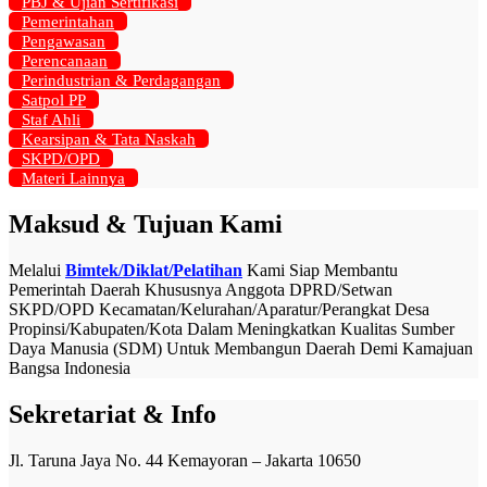
PBJ & Ujian Sertifikasi
Pemerintahan
Pengawasan
Perencanaan
Perindustrian & Perdagangan
Satpol PP
Staf Ahli
Kearsipan & Tata Naskah
SKPD/OPD
Materi Lainnya
Maksud & Tujuan Kami
Melalui
Bimtek/Diklat/Pelatihan
Kami Siap Membantu
Pemerintah Daerah Khususnya Anggota DPRD/Setwan
SKPD/OPD Kecamatan/Kelurahan/Aparatur/Perangkat Desa
Propinsi/Kabupaten/Kota Dalam Meningkatkan Kualitas Sumber
Daya Manusia (SDM) Untuk Membangun Daerah Demi Kamajuan
Bangsa Indonesia
Sekretariat & Info
Jl. Taruna Jaya No. 44 Kemayoran – Jakarta 10650