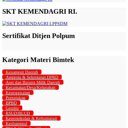
SKT KEMENDAGRI RI.
Sertifikat Ditjen Polpum
Kategori Materi Bimtek
Keuangan Daerah
Anggota & Sekretariat DPRD
Aset dan Barang Milik Daerah
Kecamatan/Desa/Kelurahan
Kepegawaian
Perpajakan
BPBD
Gender
RSUD/BLUD
Keprotokolan & Kehumasan
Kesbangpol