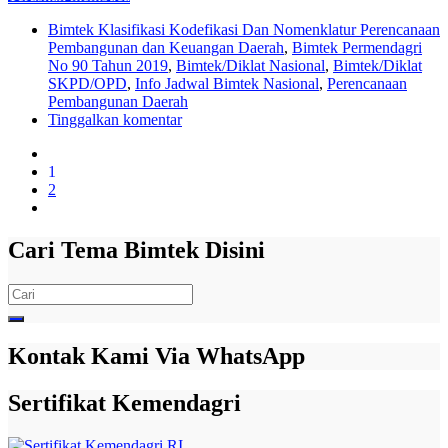
Bimtek Klasifikasi Kodefikasi Dan Nomenklatur Perencanaan
Pembangunan dan Keuangan Daerah
,
Bimtek Permendagri
No 90 Tahun 2019
,
Bimtek/Diklat Nasional
,
Bimtek/Diklat
SKPD/OPD
,
Info Jadwal Bimtek Nasional
,
Perencanaan
Pembangunan Daerah
Tinggalkan komentar
1
2
Cari Tema Bimtek Disini
Search
for:
Kontak Kami Via WhatsApp
Sertifikat Kemendagri