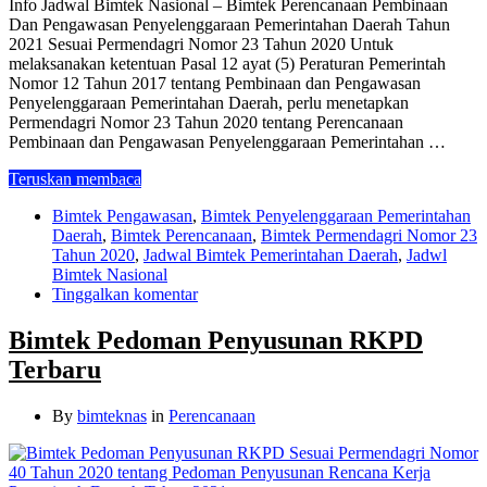
Info Jadwal Bimtek Nasional – Bimtek Perencanaan Pembinaan
Dan Pengawasan Penyelenggaraan Pemerintahan Daerah Tahun
2021 Sesuai Permendagri Nomor 23 Tahun 2020 Untuk
melaksanakan ketentuan Pasal 12 ayat (5) Peraturan Pemerintah
Nomor 12 Tahun 2017 tentang Pembinaan dan Pengawasan
Penyelenggaraan Pemerintahan Daerah, perlu menetapkan
Permendagri Nomor 23 Tahun 2020 tentang Perencanaan
Pembinaan dan Pengawasan Penyelenggaraan Pemerintahan …
Teruskan membaca
Bimtek Pengawasan
,
Bimtek Penyelenggaraan Pemerintahan
Daerah
,
Bimtek Perencanaan
,
Bimtek Permendagri Nomor 23
Tahun 2020
,
Jadwal Bimtek Pemerintahan Daerah
,
Jadwl
Bimtek Nasional
Tinggalkan komentar
Bimtek Pedoman Penyusunan RKPD
Terbaru
By
bimteknas
in
Perencanaan