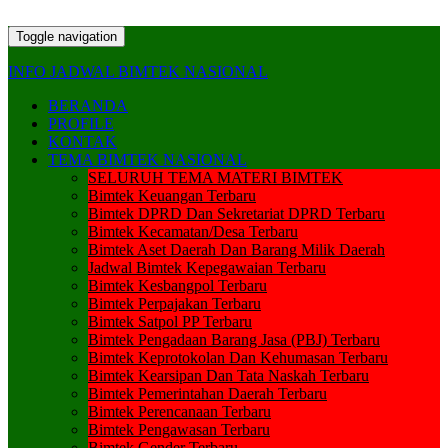
Toggle navigation
INFO JADWAL BIMTEK NASIONAL
BERANDA
PROFILE
KONTAK
TEMA BIMTEK NASIONAL
SELURUH TEMA MATERI BIMTEK
Bimtek Keuangan Terbaru
Bimtek DPRD Dan Sekretariat DPRD Terbaru
Bimtek Kecamatan/Desa Terbaru
Bimtek Aset Daerah Dan Barang Milik Daerah
Jadwal Bimtek Kepegawaian Terbaru
Bimtek Kesbangpol Terbaru
Bimtek Perpajakan Terbaru
Bimtek Satpol PP Terbaru
Bimtek Pengadaan Barang Jasa (PBJ) Terbaru
Bimtek Keprotokolan Dan Kehumasan Terbaru
Bimtek Kearsipan Dan Tata Naskah Terbaru
Bimtek Pemerintahan Daerah Terbaru
Bimtek Perencanaan Terbaru
Bimtek Pengawasan Terbaru
Bimtek Gender Terbaru