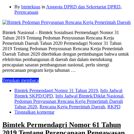
By
bimteknas
in
Anggota DPRD dan Sekretariat DPRD
,
Perencanaan
Bimtek Nasional – Bimtek Sosialisasi Permendagri Nomor 31
Tahun 2019 Tentang Pedoman Penyusunan Rencana Kerja
Pemerintah Daerah Tahun 2020 Permendagri Nomor 31 Tahun
2019 Tentang Pedoman Penyusunan Rencana Kerja Pemerintah
Daerah Tahun 2020 diterbitkan dengan pertimbangan bahwa untuk
efektivitas pembangunan di daerah dan dalam mendukung
pencapaian sasaran pembangunan nasional, perlu sinergi
perencanaan program kerja tahunan …
Teruskan membaca
Bimtek Permendagri Nomor 31 Tahun 2019
,
Info Jadwal
Bimtek SKPD/OPD
,
Info Jadwal Bimtek/Diklat Nasional
,
Pedoman Penyusunan Rencana Kerja Pemerintah Daerah
Tahun 2020
,
Rencana Kerja Pemerintah Daerah
,
RKPD
Tinggalkan komentar
Bimtek Permendagri Nomor 61 Tahun
2019 Tentang Perencanaan Pengawasan