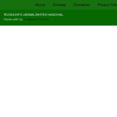
About
Sitemap
Disclaimer
Privacy Poli
© 2026 INFO JADWAL BIMTEK NASIONAL.
Made with
by
Graphene Themes
.