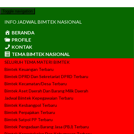
Toggle navigation
INFO JADWAL BIMTEK NASIONAL
BERANDA
PROFILE
KONTAK
TEMA BIMTEK NASIONAL
SELURUH TEMA MATERI BIMTEK
Bimtek Keuangan Terbaru
Bimtek DPRD Dan Sekretariat DPRD Terbaru
Bimtek Kecamatan/Desa Terbaru
Bimtek Aset Daerah Dan Barang Milik Daerah
Jadwal Bimtek Kepegawaian Terbaru
Bimtek Kesbangpol Terbaru
Bimtek Perpajakan Terbaru
Bimtek Satpol PP Terbaru
Bimtek Pengadaan Barang Jasa (PBJ) Terbaru
Bimtek Keprotokolan Dan Kehumasan Terbaru