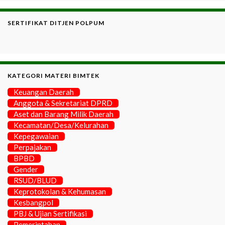
SERTIFIKAT DITJEN POLPUM
KATEGORI MATERI BIMTEK
Keuangan Daerah
Anggota & Sekretariat DPRD
Aset dan Barang Milik Daerah
Kecamatan/Desa/Kelurahan
Kepegawaian
Perpajakan
BPBD
Gender
RSUD/BLUD
Keprotokolan & Kehumasan
Kesbangpol
PBJ & Ujian Sertifikasi
Pemerintahan