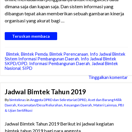
dimana saja dan kapan saja. Dan sistem informasi yang
dibangun tepat akan memberikan sebuah gambaran kinerja
organisasi yang akurat bagi …
Teruskan membaca
Bimtek
,
Bimtek Pemda
,
Bimtek Perencanaan
,
Info Jadwal Bimtek
Sistem Informasi Pembangunan Daerah
,
Info Jadwal Bimtek
SKPD/OPD
,
Informasi Pembangunan Daerah
,
Jadwal Bimtek
Nasional
,
SIPD
Tinggalkan komentar
Jadwal Bimtek Tahun 2019
By
bimteknas
in
Anggota DPRD dan Sekretariat DPRD
,
Aset dan Barang Milik
Daerah
,
Kecamatan/Desa/Kelurahan
,
Keuangan Daerah
,
Materi Lainnya
,
PBJ
& Ujian Sertifikasi
Jadwal Bimtek Tahun 2019 Berikut ini jadwal kegiatan
bimtek tahun 2019 bagi para anggota