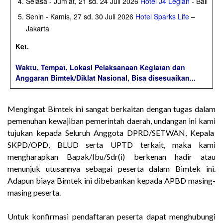
Selasa - Jum'at, 21 sd. 24 Juli 2026
Hotel J4 Legian
- Bali
Senin - Kamis, 27 sd. 30 Juli 2026
Hotel Sparks Life
–
Jakarta
Ket.
Waktu, Tempat, Lokasi Pelaksanaan Kegiatan dan
Anggaran Bimtek/Diklat Nasional, Bisa disesuaikan...
Mengingat Bimtek ini sangat berkaitan dengan tugas dalam
pemenuhan kewajiban pemerintah daerah, undangan ini kami
tujukan kepada Seluruh Anggota DPRD/SETWAN, Kepala
SKPD/OPD, BLUD serta UPTD terkait, maka kami
mengharapkan Bapak/Ibu/Sdr(i) berkenan hadir atau
menunjuk utusannya sebagai peserta dalam Bimtek ini.
Adapun biaya Bimtek ini dibebankan kepada APBD masing-
masing peserta.
Untuk konfirmasi pendaftaran peserta dapat menghubungi