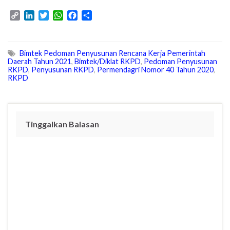
C
L
T
W
F
S
o
i
w
h
a
h
p
n
i
a
c
a
y
k
t
t
e
r
Bimtek Pedoman Penyusunan Rencana Kerja Pemerintah
L
e
t
s
b
e
Daerah Tahun 2021
,
Bimtek/Diklat RKPD
,
Pedoman Penyusunan
i
d
e
A
o
RKPD
,
Penyusunan RKPD
,
Permendagri Nomor 40 Tahun 2020
,
n
I
r
p
o
RKPD
k
n
p
k
Tinggalkan Balasan