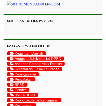
SERTIFIKAT DITJEN POLPUM
KATEGORI MATERI BIMTEK
Keuangan Daerah
Anggota & Sekretariat DPRD
Aset dan Barang Milik Daerah
Kecamatan/Desa/Kelurahan
Kepegawaian
Perpajakan
BPBD
Gender
RSUD/BLUD
Keprotokolan & Kehumasan
Kesbangpol