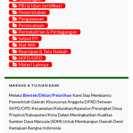
PBJ & Ujian Sertifikasi
Pemerintahan
Pengawasan
Perencanaan
Perindustrian & Perdagangan
Satpol PP
Staf Ahli
Kearsipan & Tata Naskah
SKPD/OPD
Materi Lainnya
MAKSUD & TUJUAN KAMI
Melalui
Bimtek/Diklat/Pelatihan
Kami Siap Membantu
Pemerintah Daerah Khususnya Anggota DPRD/Setwan
SKPD/OPD Kecamatan/Kelurahan/Aparatur/Perangkat Desa
Propinsi/Kabupaten/Kota Dalam Meningkatkan Kualitas
Sumber Daya Manusia (SDM) Untuk Membangun Daerah Demi
Kamajuan Bangsa Indonesia