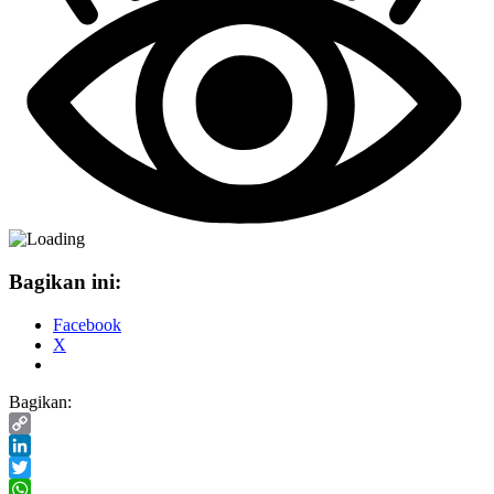
Bagikan ini:
Facebook
X
Bagikan:
Copy
Link
LinkedIn
Twitter