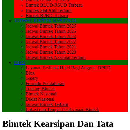
Bimtek BLUD/RSUD Terbaru
Bimtek Staf Ahli Terbaru
Bimtek BPBD Terbaru
JADWAL BIMTEK NASIONAL
Jadwal Bimtek Tahun 2026
Jadwal Bimtek Tahun 2025
Jadwal Bimtek Tahun 2024
Jadwal Bimtek Tahun 2022
Jadwal Bimtek Tahun 2021
Jadwal Bimtek Tahun 2020
Jadwal Bimtek Nasional Terbaru
INFO
Layanan Fasilitasi Hotel Bagi Anggota DPRD
Blog
Galery
Formulir Pendaftaran
Tentang Bimtek
Bimtek Nasional
Diklat Nasional
Jadwal Bimtek Terbaru
Lokasi dan Tempat Pelaksanaan Bimtek
Bimtek Kearsipan Dan Tata