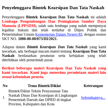
Penyelenggara
Bimtek Kearsipan Dan Tata Naskah
Penyelenggara
Bimtek Kearsipan Dan Tata Naskah
ini adalah
Lembaga Pengembangan Dan Peningkatan Sumber Daya
Manusia (LPPSDM)
, salah satu lembaga yang sudah mempunyai
legalitas hukum dan telah terdaftar di Ditjen Politik dan
Pemerintahan Umum
Kementerian Dalam Negeri RI
. dengan nomor
SKT NO.
1000-00-00/073/III/2021
.
Adapun dalam
Bimtek Kearsipan Dan Tata Naskah
yang kami
tawarkan, ada berbagai macam materi tentang
Kearsipan Dan Tata
Naskah
berdasarkan peraturan serta kebijakan yang telah
diterbitkan oleh pemerintah pusat.
Berikut beberapa materi Kearsipan Dan Tata Naskah yang
kami tawarkan. Kami juga menerima permintaan materi lain
sesuai kebutuhan peserta.
No
Tema Bimtek/Diklat
Keterangan
Bimtek/Diklat Teknis Penyusunan Tata
Naskah Dinas Dan Kearsipan di Lingkungan
1
Selengkapnya...
Pemerintah Daerah dan DPRD di tingkat
Provinsi, Kabupaten dan Kota