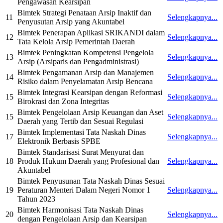
Pengawasan Kearsipan
Bimtek Strategi Penataan Arsip Inaktif dan
11
Selengkapnya...
Penyusutan Arsip yang Akuntabel
Bimtek Penerapan Aplikasi SRIKANDI dalam
12
Selengkapnya...
Tata Kelola Arsip Pemerintah Daerah
Bimtek Peningkatan Kompetensi Pengelola
13
Selengkapnya...
Arsip (Arsiparis dan Pengadministrasi)
Bimtek Pengamanan Arsip dan Manajemen
14
Selengkapnya...
Risiko dalam Penyelamatan Arsip Bencana
Bimtek Integrasi Kearsipan dengan Reformasi
15
Selengkapnya...
Birokrasi dan Zona Integritas
Bimtek Pengelolaan Arsip Keuangan dan Aset
15
Selengkapnya...
Daerah yang Tertib dan Sesuai Regulasi
Bimtek Implementasi Tata Naskah Dinas
17
Selengkapnya...
Elektronik Berbasis SPBE
Bimtek Standarisasi Surat Menyurat dan
18
Produk Hukum Daerah yang Profesional dan
Selengkapnya...
Akuntabel
Bimtek Penyusunan Tata Naskah Dinas Sesuai
19
Peraturan Menteri Dalam Negeri Nomor 1
Selengkapnya...
Tahun 2023
Bimtek Harmonisasi Tata Naskah Dinas
20
Selengkapnya...
dengan Pengelolaan Arsip dan Kearsipan