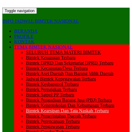
Toggle navigation
INFO JADWAL BIMTEK NASIONAL
BERANDA
PROFILE
KONTAK
TEMA BIMTEK NASIONAL
SELURUH TEMA MATERI BIMTEK
Bimtek Keuangan Terbaru
Bimtek DPRD Dan Sekretariat DPRD Terbaru
Bimtek Kecamatan/Desa Terbaru
Bimtek Aset Daerah Dan Barang Milik Daerah
Jadwal Bimtek Kepegawaian Terbaru
Bimtek Kesbangpol Terbaru
Bimtek Perpajakan Terbaru
Bimtek Satpol PP Terbaru
Bimtek Pengadaan Barang Jasa (PBJ) Terbaru
Bimtek Keprotokolan Dan Kehumasan Terbaru
Bimtek Kearsipan Dan Tata Naskah Terbaru
Bimtek Pemerintahan Daerah Terbaru
Bimtek Perencanaan Terbaru
Bimtek Pengawasan Terbaru
Bimtek Gender Terbaru