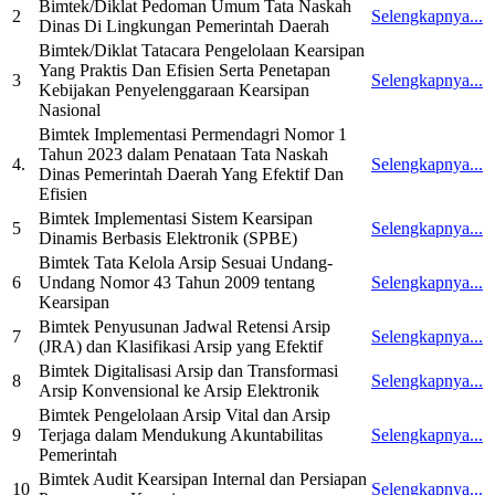
Bimtek/Diklat Pedoman Umum Tata Naskah
2
Selengkapnya...
Dinas Di Lingkungan Pemerintah Daerah
Bimtek/Diklat Tatacara Pengelolaan Kearsipan
Yang Praktis Dan Efisien Serta Penetapan
3
Selengkapnya...
Kebijakan Penyelenggaraan Kearsipan
Nasional
Bimtek Implementasi Permendagri Nomor 1
Tahun 2023 dalam Penataan Tata Naskah
4.
Selengkapnya...
Dinas Pemerintah Daerah Yang Efektif Dan
Efisien
Bimtek Implementasi Sistem Kearsipan
5
Selengkapnya...
Dinamis Berbasis Elektronik (SPBE)
Bimtek Tata Kelola Arsip Sesuai Undang-
6
Undang Nomor 43 Tahun 2009 tentang
Selengkapnya...
Kearsipan
Bimtek Penyusunan Jadwal Retensi Arsip
7
Selengkapnya...
(JRA) dan Klasifikasi Arsip yang Efektif
Bimtek Digitalisasi Arsip dan Transformasi
8
Selengkapnya...
Arsip Konvensional ke Arsip Elektronik
Bimtek Pengelolaan Arsip Vital dan Arsip
9
Terjaga dalam Mendukung Akuntabilitas
Selengkapnya...
Pemerintah
Bimtek Audit Kearsipan Internal dan Persiapan
10
Selengkapnya...