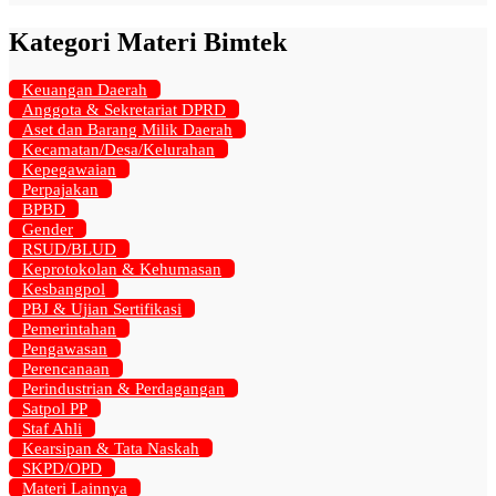
Kategori Materi Bimtek
Keuangan Daerah
Anggota & Sekretariat DPRD
Aset dan Barang Milik Daerah
Kecamatan/Desa/Kelurahan
Kepegawaian
Perpajakan
BPBD
Gender
RSUD/BLUD
Keprotokolan & Kehumasan
Kesbangpol
PBJ & Ujian Sertifikasi
Pemerintahan
Pengawasan
Perencanaan
Perindustrian & Perdagangan
Satpol PP
Staf Ahli
Kearsipan & Tata Naskah
SKPD/OPD
Materi Lainnya