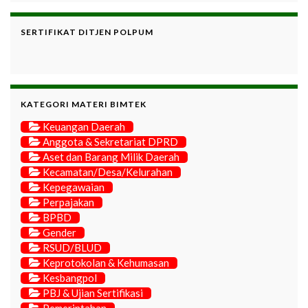
SERTIFIKAT DITJEN POLPUM
KATEGORI MATERI BIMTEK
Keuangan Daerah
Anggota & Sekretariat DPRD
Aset dan Barang Milik Daerah
Kecamatan/Desa/Kelurahan
Kepegawaian
Perpajakan
BPBD
Gender
RSUD/BLUD
Keprotokolan & Kehumasan
Kesbangpol
PBJ & Ujian Sertifikasi
Pemerintahan