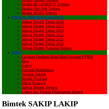
Bimtek BLUD/RSUD Terbaru
Bimtek Staf Ahli Terbaru
Bimtek BPBD Terbaru
JADWAL BIMTEK NASIONAL
Jadwal Bimtek Tahun 2026
Jadwal Bimtek Tahun 2025
Jadwal Bimtek Tahun 2024
Jadwal Bimtek Tahun 2022
Jadwal Bimtek Tahun 2021
Jadwal Bimtek Tahun 2020
Jadwal Bimtek Nasional Terbaru
INFO
Layanan Fasilitasi Hotel Bagi Anggota DPRD
Blog
Galery
Formulir Pendaftaran
Tentang Bimtek
Bimtek Nasional
Diklat Nasional
Jadwal Bimtek Terbaru
Lokasi dan Tempat Pelaksanaan Bimtek
Bimtek SAKIP LAKIP