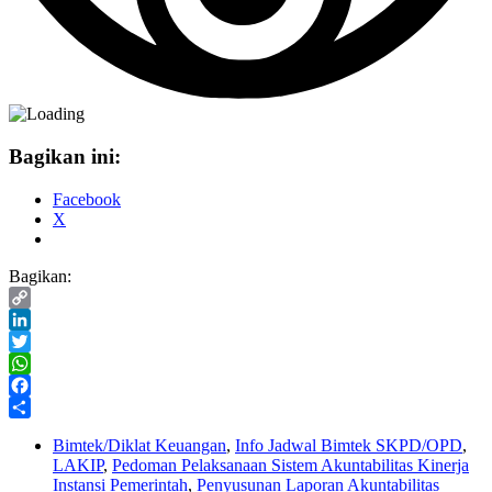
Bagikan ini:
Facebook
X
Bagikan:
Copy
Link
LinkedIn
Twitter
WhatsApp
Facebook
Share
Bimtek/Diklat Keuangan
,
Info Jadwal Bimtek SKPD/OPD
,
LAKIP
,
Pedoman Pelaksanaan Sistem Akuntabilitas Kinerja
Instansi Pemerintah
,
Penyusunan Laporan Akuntabilitas