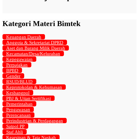
Kategori Materi Bimtek
Keuangan Daerah
Anggota & Sekretariat DPRD
Aset dan Barang Milik Daerah
Kecamatan/Desa/Kelurahan
Kepegawaian
Perpajakan
BPBD
Gender
RSUD/BLUD
Keprotokolan & Kehumasan
Kesbangpol
PBJ & Ujian Sertifikasi
Pemerintahan
Pengawasan
Perencanaan
Perindustrian & Perdagangan
Satpol PP
Staf Ahli
Kearsipan & Tata Naskah