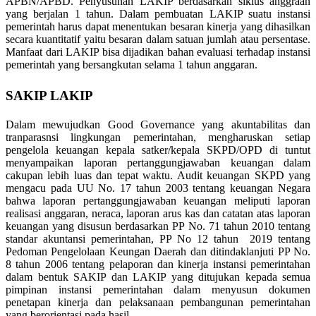
APBN/APBD. Penyusunan LAKIP berdasarkan siklus anggraan
yang berjalan 1 tahun. Dalam pembuatan LAKIP suatu instansi
pemerintah harus dapat menentukan besaran kinerja yang dihasilkan
secara kuantitatif yaitu besaran dalam satuan jumlah atau persentase.
Manfaat dari LAKIP bisa dijadikan bahan evaluasi terhadap instansi
pemerintah yang bersangkutan selama 1 tahun anggaran.
SAKIP LAKIP
Dalam mewujudkan Good Governance yang akuntabilitas dan
tranparasnsi lingkungan pemerintahan, mengharuskan setiap
pengelola keuangan kepala satker/kepala SKPD/OPD di tuntut
menyampaikan laporan pertanggungjawaban keuangan dalam
cakupan lebih luas dan tepat waktu. Audit keuangan SKPD yang
mengacu pada UU No. 17 tahun 2003 tentang keuangan Negara
bahwa laporan pertanggungjawaban keuangan meliputi laporan
realisasi anggaran, neraca, laporan arus kas dan catatan atas laporan
keuangan yang disusun berdasarkan PP No. 71 tahun 2010 tentang
standar akuntansi pemerintahan, PP No 12 tahun 2019 tentang
Pedoman Pengelolaan Keungan Daerah dan ditindaklanjuti PP No.
8 tahun 2006 tentang pelaporan dan kinerja instansi pemerintahan
dalam bentuk SAKIP dan LAKIP yang ditujukan kepada semua
pimpinan instansi pemerintahan dalam menyusun dokumen
penetapan kinerja dan pelaksanaan pembangunan pemerintahan
yang berorientasi pada hasil.