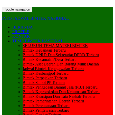
Toggle navigation
INFO JADWAL BIMTEK NASIONAL
BERANDA
PROFILE
KONTAK
TEMA BIMTEK NASIONAL
SELURUH TEMA MATERI BIMTEK
Bimtek Keuangan Terbaru
Bimtek DPRD Dan Sekretariat DPRD Terbaru
Bimtek Kecamatan/Desa Terbaru
Bimtek Aset Daerah Dan Barang Milik Daerah
Jadwal Bimtek Kepegawaian Terbaru
Bimtek Kesbangpol Terbaru
Bimtek Perpajakan Terbaru
Bimtek Satpol PP Terbaru
Bimtek Pengadaan Barang Jasa (PBJ) Terbaru
Bimtek Keprotokolan Dan Kehumasan Terbaru
Bimtek Kearsipan Dan Tata Naskah Terbaru
Bimtek Pemerintahan Daerah Terbaru
Bimtek Perencanaan Terbaru
Bimtek Pengawasan Terbaru
Bimtek Gender Terbaru