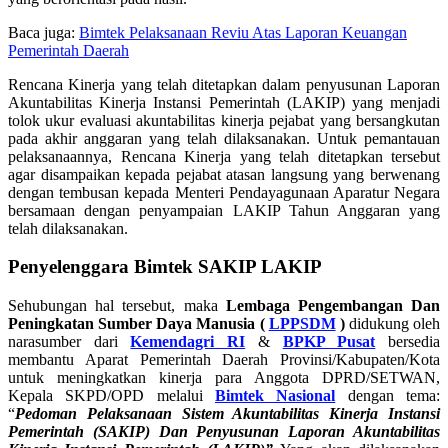
Baca juga:
Bimtek Pelaksanaan Reviu Atas Laporan Keuangan
Pemerintah Daerah
Rencana Kinerja yang telah ditetapkan dalam penyusunan Laporan
Akuntabilitas Kinerja Instansi Pemerintah (LAKIP) yang menjadi
tolok ukur evaluasi akuntabilitas kinerja pejabat yang bersangkutan
pada akhir anggaran yang telah dilaksanakan. Untuk pemantauan
pelaksanaannya, Rencana Kinerja yang telah ditetapkan tersebut
agar disampaikan kepada pejabat atasan langsung yang berwenang
dengan tembusan kepada Menteri Pendayagunaan Aparatur Negara
bersamaan dengan penyampaian LAKIP Tahun Anggaran yang
telah dilaksanakan.
Penyelenggara Bimtek SAKIP LAKIP
Sehubungan hal tersebut, maka
Lembaga Pengembangan Dan
Peningkatan Sumber Daya Manusia (
LPPSDM
)
didukung oleh
narasumber dari
Kemendagri RI
&
BPKP Pusat
bersedia
membantu Aparat Pemerintah Daerah Provinsi/Kabupaten/Kota
untuk meningkatkan kinerja para Anggota DPRD/SETWAN,
Kepala SKPD/OPD melalui
Bimtek Nasional
dengan tema:
“
Pedoman Pelaksanaan
Sistem Akuntabilitas Kinerja Instansi
Pemerintah (SAKIP)
Dan Penyusunan Laporan Akuntabilitas