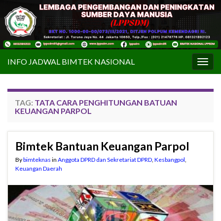
INFO JADWAL BIMTEK NASIONAL
Togg
navig
TAG:
TATA CARA PENGHITUNGAN BATUAN
KEUANGAN PARPOL
Bimtek Bantuan Keuangan Parpol
By
bimteknas
in
Anggota DPRD dan Sekretariat DPRD
,
Kesbangpol
,
Keuangan Daerah