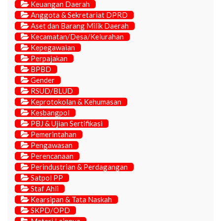
Keuangan Daerah
Anggota & Sekretariat DPRD
Aset dan Barang Milik Daerah
Kecamatan/Desa/Kelurahan
Kepegawaian
Perpajakan
BPBD
Gender
RSUD/BLUD
Keprotokolan & Kehumasan
Kesbangpol
PBJ & Ujian Sertifikasi
Pemerintahan
Pengawasan
Perencanaan
Perindustrian & Perdagangan
Satpol PP
Staf Ahli
Kearsipan & Tata Naskah
SKPD/OPD