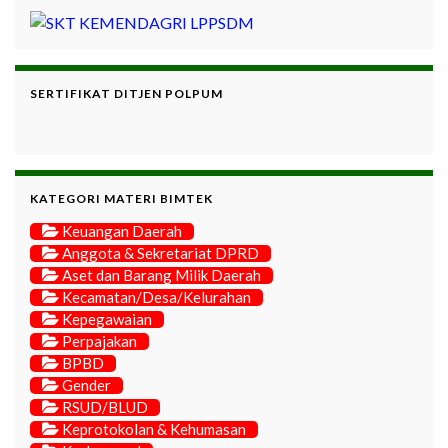
SERTIFIKAT DITJEN POLPUM
KATEGORI MATERI BIMTEK
Keuangan Daerah
Anggota & Sekretariat DPRD
Aset dan Barang Milik Daerah
Kecamatan/Desa/Kelurahan
Kepegawaian
Perpajakan
BPBD
Gender
RSUD/BLUD
Keprotokolan & Kehumasan