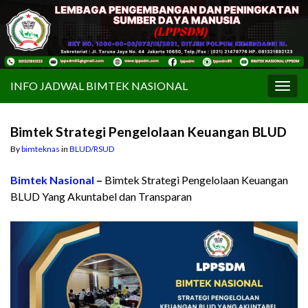
INFO JADWAL BIMTEK NASIONAL
Togg
navig
Bimtek Strategi Pengelolaan Keuangan BLUD
By
bimteknas
in
BLUD/RSUD
Bimtek Nasional
–
Bimtek Strategi Pengelolaan Keuangan
BLUD Yang Akuntabel dan Transparan