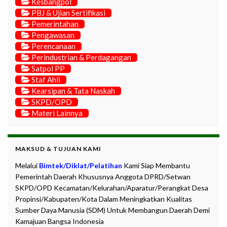
Kesbangpol
PBJ & Ujian Sertifikasi
Pemerintahan
Pengawasan
Perencanaan
Perindustrian & Perdagangan
Satpol PP
Staf Ahli
Kearsipan & Tata Naskah
SKPD/OPD
Materi Lainnya
MAKSUD & TUJUAN KAMI
Melalui
Bimtek/Diklat/Pelatihan
Kami Siap Membantu
Pemerintah Daerah Khususnya Anggota DPRD/Setwan
SKPD/OPD Kecamatan/Kelurahan/Aparatur/Perangkat Desa
Propinsi/Kabupaten/Kota Dalam Meningkatkan Kualitas
Sumber Daya Manusia (SDM) Untuk Membangun Daerah Demi
Kamajuan Bangsa Indonesia