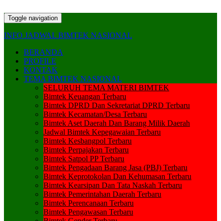
Toggle navigation
INFO JADWAL BIMTEK NASIONAL
BERANDA
PROFILE
KONTAK
TEMA BIMTEK NASIONAL
SELURUH TEMA MATERI BIMTEK
Bimtek Keuangan Terbaru
Bimtek DPRD Dan Sekretariat DPRD Terbaru
Bimtek Kecamatan/Desa Terbaru
Bimtek Aset Daerah Dan Barang Milik Daerah
Jadwal Bimtek Kepegawaian Terbaru
Bimtek Kesbangpol Terbaru
Bimtek Perpajakan Terbaru
Bimtek Satpol PP Terbaru
Bimtek Pengadaan Barang Jasa (PBJ) Terbaru
Bimtek Keprotokolan Dan Kehumasan Terbaru
Bimtek Kearsipan Dan Tata Naskah Terbaru
Bimtek Pemerintahan Daerah Terbaru
Bimtek Perencanaan Terbaru
Bimtek Pengawasan Terbaru
Bimtek Gender Terbaru