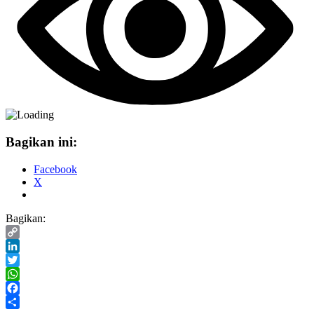
Bagikan ini:
Facebook
X
Bagikan:
Copy
Link
LinkedIn
Twitter
WhatsApp
Facebook