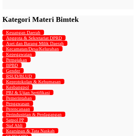
Kategori Materi Bimtek
Keuangan Daerah
Anggota & Sekretariat DPRD
Aset dan Barang Milik Daerah
Kecamatan/Desa/Kelurahan
Kepegawaian
Perpajakan
BPBD
Gender
RSUD/BLUD
Keprotokolan & Kehumasan
Kesbangpol
PBJ & Ujian Sertifikasi
Pemerintahan
Pengawasan
Perencanaan
Perindustrian & Perdagangan
Satpol PP
Staf Ahli
Kearsipan & Tata Naskah