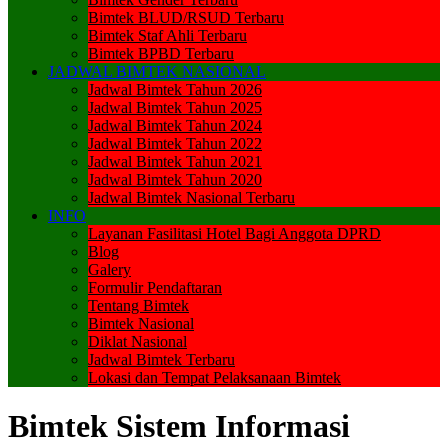
Bimtek BLUD/RSUD Terbaru
Bimtek Staf Ahli Terbaru
Bimtek BPBD Terbaru
JADWAL BIMTEK NASIONAL
Jadwal Bimtek Tahun 2026
Jadwal Bimtek Tahun 2025
Jadwal Bimtek Tahun 2024
Jadwal Bimtek Tahun 2022
Jadwal Bimtek Tahun 2021
Jadwal Bimtek Tahun 2020
Jadwal Bimtek Nasional Terbaru
INFO
Layanan Fasilitasi Hotel Bagi Anggota DPRD
Blog
Galery
Formulir Pendaftaran
Tentang Bimtek
Bimtek Nasional
Diklat Nasional
Jadwal Bimtek Terbaru
Lokasi dan Tempat Pelaksanaan Bimtek
Bimtek Sistem Informasi