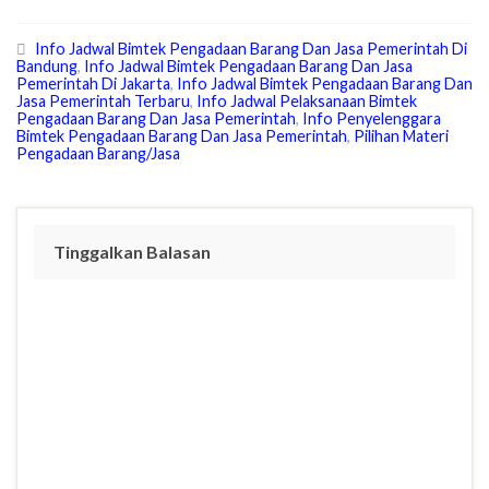
p
n
i
a
c
a
y
k
t
t
e
r
Info Jadwal Bimtek Pengadaan Barang Dan Jasa Pemerintah Di
L
e
t
s
b
e
Bandung
,
Info Jadwal Bimtek Pengadaan Barang Dan Jasa
i
d
e
A
o
Pemerintah Di Jakarta
,
Info Jadwal Bimtek Pengadaan Barang Dan
n
I
r
p
o
Jasa Pemerintah Terbaru
,
Info Jadwal Pelaksanaan Bimtek
Pengadaan Barang Dan Jasa Pemerintah
,
Info Penyelenggara
k
n
p
k
Bimtek Pengadaan Barang Dan Jasa Pemerintah
,
Pilihan Materi
Pengadaan Barang/Jasa
Tinggalkan Balasan