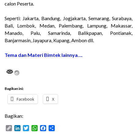
calon Peserta.
Seperti: Jakarta, Bandung, Jogjakarta, Semarang, Surabaya,
Bali, Lombok, Medan, Palembang, Lampung, Makassar,
Manado, Palu, Samarinda, Balikpapan, Pontianak,
Banjarmasin, Jayapura, Kupang, Ambon dll.
Tema dan Materi Bimtek lainnya….
Bagikan ini:
Facebook
X
Bagikan:
C
L
T
W
F
S
o
i
w
h
a
h