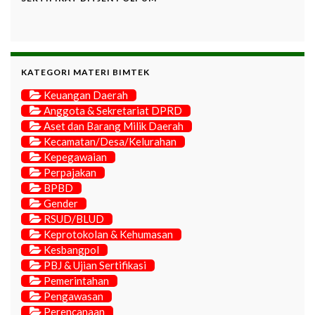
KATEGORI MATERI BIMTEK
Keuangan Daerah
Anggota & Sekretariat DPRD
Aset dan Barang Milik Daerah
Kecamatan/Desa/Kelurahan
Kepegawaian
Perpajakan
BPBD
Gender
RSUD/BLUD
Keprotokolan & Kehumasan
Kesbangpol
PBJ & Ujian Sertifikasi
Pemerintahan
Pengawasan
Perencanaan