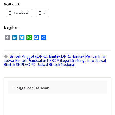
Bagikan ini:
Facebook
X
Bagikan:
C
L
T
W
F
S
o
i
w
h
a
h
p
n
i
a
c
a
y
k
t
t
e
r
Bimtek Anggota DPRD
,
Bimtek DPRD
,
Bimtek Pemda
,
Info
L
e
t
s
b
e
Jadwal Bimtek Pembuatan PERDA (Legal Drafting)
,
Info Jadwal
i
d
e
A
o
Bimtek SKPD/OPD
,
Jadwal Bimtek Nasional
n
I
r
p
o
k
n
p
k
Tinggalkan Balasan