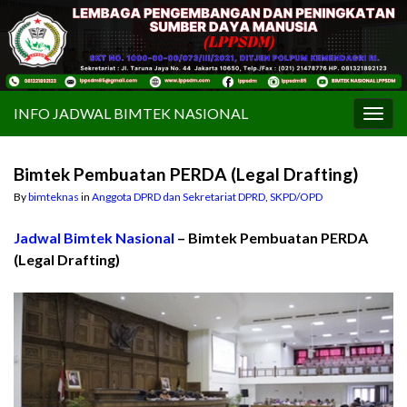
INFO JADWAL BIMTEK NASIONAL
Togg
navig
Bimtek Pembuatan PERDA (Legal Drafting)
By
bimteknas
in
Anggota DPRD dan Sekretariat DPRD
,
SKPD/OPD
Jadwal Bimtek Nasional
– Bimtek Pembuatan PERDA
(Legal Drafting)