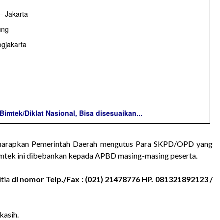
– Jakarta
ung
gjakarta
mtek/Diklat Nasional, Bisa disesuaikan...
iharapkan Pemerintah Daerah mengutus Para SKPD/OPD yang
imtek ini dibebankan kepada APBD masing-masing peserta.
itia
di nomor Telp./Fax : (021) 21478776 HP. 081321892123 /
kasih.