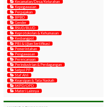
Kecamatan/Desa/Kelurahan
Kepegawaian
Perpajakan
BPBD
Gender
RSUD/BLUD
Keprotokolan & Kehumasan
Kesbangpol
PBJ & Ujian Sertifikasi
Pemerintahan
Pengawasan
Perencanaan
Perindustrian & Perdagangan
Satpol PP
Staf Ahli
Kearsipan & Tata Naskah
SKPD/OPD
Materi Lainnya