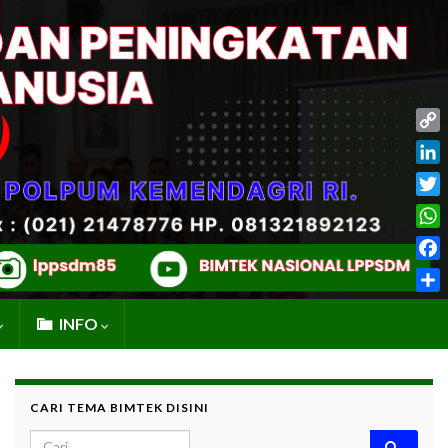
Cop
Link
Link
Twit
Wha
Fac
Shar
INFO
CARI TEMA BIMTEK DISINI
Search for: