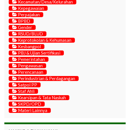
Kecamatan/Desa/Kelurahan
Kepegawaian
Perpajakan
BPBD
Gender
RSUD/BLUD
Keprotokolan & Kehumasan
Kesbangpol
PBJ & Ujian Sertifikasi
Pemerintahan
Pengawasan
Perencanaan
Perindustrian & Perdagangan
Satpol PP
Staf Ahli
Kearsipan & Tata Naskah
SKPD/OPD
Materi Lainnya