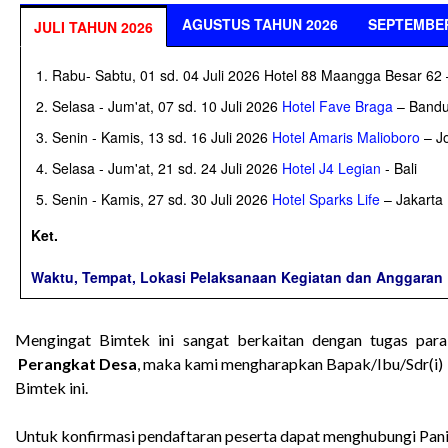
AGUSTUS TAHUN 2026
SEPTEMBER
JULI TAHUN 2026
Rabu- Sabtu, 01 sd. 04 Juli 2026 Hotel 88 Maangga Besar 62 
Selasa - Jum'at, 07 sd. 10 Juli 2026
Hotel Fave Braga
– Band
Senin - Kamis, 13 sd. 16 Juli 2026
Hotel Amaris Malioboro
– Jo
Selasa - Jum'at, 21 sd. 24 Juli 2026
Hotel J4 Legian
- Bali
Senin - Kamis, 27 sd. 30 Juli 2026
Hotel Sparks Life
– Jakarta
Ket.
Waktu, Tempat, Lokasi Pelaksanaan Kegiatan dan Anggaran Bi
Mengingat Bimtek ini sangat berkaitan dengan tugas par
Perangkat Desa
, maka kami mengharapkan Bapak/Ibu/Sdr(i) 
Bimtek ini.
Untuk konfirmasi pendaftaran peserta dapat menghubungi Panit