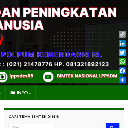
Cop
Link
Link
Twit
Wha
Fac
Shar
INFO
CARI TEMA BIMTEK DISINI
Search for: