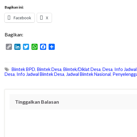
Bagikan ini:
Facebook
X
Bagikan:
C
L
T
W
F
S
o
i
w
h
a
h
p
n
i
a
c
a
y
k
t
t
e
r
Bimtek BPD
,
Bimtek Desa
,
Bimtek/Diklat Desa
,
Desa
,
Info Jadwal
L
e
t
s
b
e
Desa
,
Info Jadwal Bimtek Desa
,
Jadwal Bimtek Nasional
,
Penyelengga
i
d
e
A
o
n
I
r
p
o
k
n
p
k
Tinggalkan Balasan