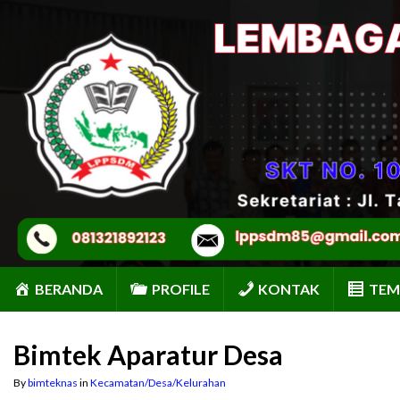
BERANDA
PROFILE
KONTAK
TEM
Bimtek Aparatur Desa
By
bimteknas
in
Kecamatan/Desa/Kelurahan