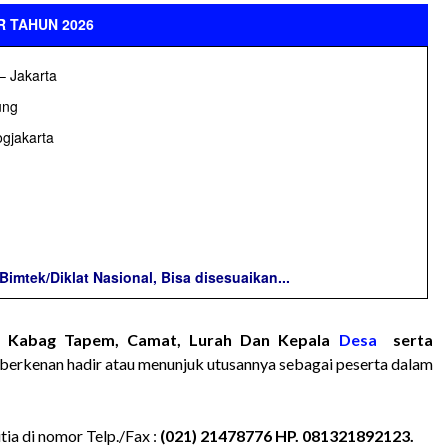
 TAHUN 2026
– Jakarta
ung
gjakarta
mtek/Diklat Nasional, Bisa disesuaikan...
a
Kabag Tapem, Camat, Lurah Dan Kepala
Desa
serta
berkenan hadir atau menunjuk utusannya sebagai peserta dalam
ia di nomor Telp./Fax :
(021) 21478776 HP. 081321892123.